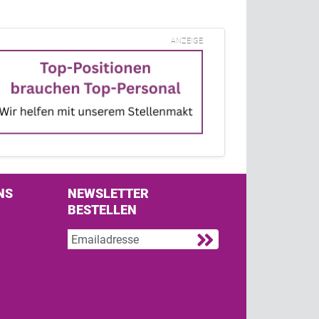
ANZEIGE
NS
NEWSLETTER
BESTELLEN
s on Facebook
w us on Twitter