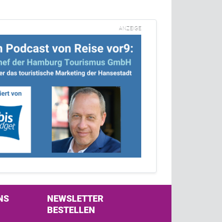
ANZEIGE
NS
NEWSLETTER
BESTELLEN
s on Facebook
w us on Twitter