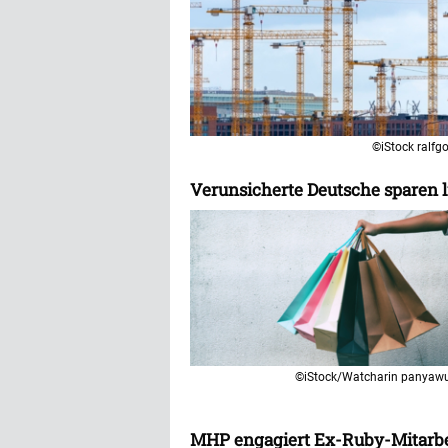
©iStock ralfg
Verunsicherte Deutsche sparen l
©iStock/Watcharin panyaw
MHP engagiert Ex-Ruby-Mitarbei