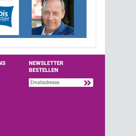
NS
NEWSLETTER
BESTELLEN
s on Facebook
w us on Twitter