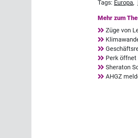
Tags:
Europa
,
Mehr zum Th
Züge von Le
Klimawandel
Geschäftsr
Perk öffnet
Sheraton So
AHGZ melde