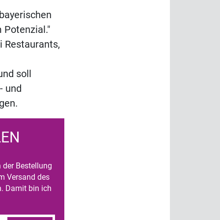
rbayerischen
Potenzial."
i Restaurants,
nd soll
- und
gen.
LEN
n der Bestellung
um Versand des
. Damit bin ich