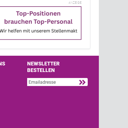
ANZEIGE
NS
NEWSLETTER
BESTELLEN
s on Facebook
w us on Twitter