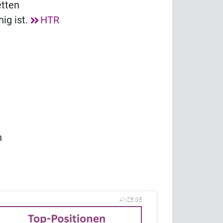
etten
ig ist.
HTR
n
ANZEIGE