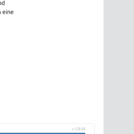
nd
 eine
ANZEIGE