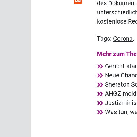
des Dokuments
unterschiedlic
kostenlose Re
Tags:
Corona
,
Mehr zum Th
Gericht stä
Neue Chance
Sheraton So
AHGZ melde
Justizminis
Was tun, we