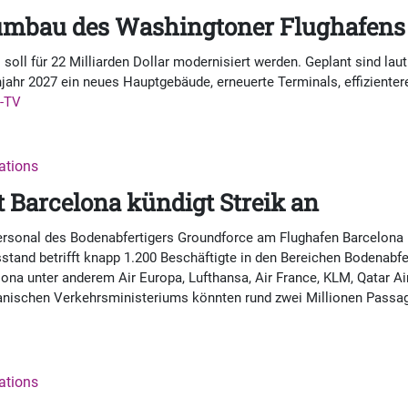
umbau des Washingtoner Flughafens
soll für 22 Milliarden Dollar modernisiert werden. Geplant sind lau
ühjahr 2027 ein neues Hauptgebäude, erneuerte Terminals, effiziente
-TV
nations
 Barcelona kündigt Streik an
rsonal des Bodenabfertigers Groundforce am Flughafen Barcelona El
stand betrifft knapp 1.200 Beschäftigte in den Bereichen Bodenabfe
ona unter anderem Air Europa, Lufthansa, Air France, KLM, Qatar Air
panischen Verkehrsministeriums könnten rund zwei Millionen Passag
nations