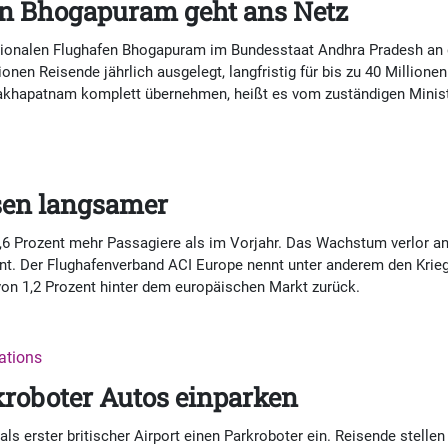
in Bhogapuram geht ans Netz
ationalen Flughafen Bhogapuram im Bundesstaat Andhra Pradesh an d
lionen Reisende jährlich ausgelegt, langfristig für bis zu 40 Million
sakhapatnam komplett übernehmen, heißt es vom zuständigen Minis
sen langsamer
2,6 Prozent mehr Passagiere als im Vorjahr. Das Wachstum verlor a
ent. Der Flughafenverband ACI Europe nennt unter anderem den Krie
on 1,2 Prozent hinter dem europäischen Markt zurück.
nations
kroboter Autos einparken
s erster britischer Airport einen Parkroboter ein. Reisende stellen