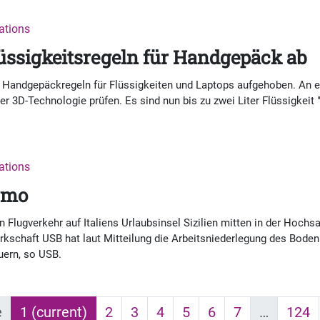
nations
lüssigkeitsregeln für Handgepäck ab
Handgepäckregeln für Flüssigkeiten und Laptops aufgehoben. An el
er 3D-Technologie prüfen. Es sind nun bis zu zwei Liter Flüssigkeit 
nations
rmo
n Flugverkehr auf Italiens Urlaubsinsel Sizilien mitten in der Hochs
erkschaft USB hat laut Mitteilung die Arbeitsniederlegung des Bod
auern, so USB.
e
1
(current)
2
3
4
5
6
7
…
124