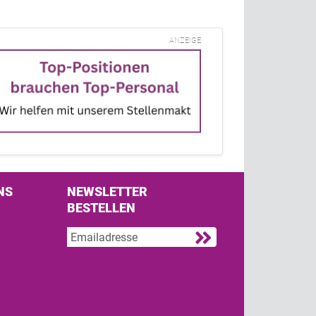
ANZEIGE
NS
NEWSLETTER
BESTELLEN
s on Facebook
w us on Twitter