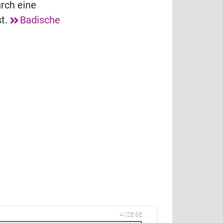
urch eine
st.
Badische
ANZEIGE