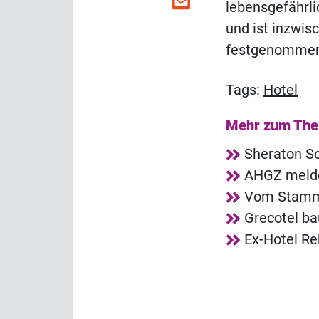
lebensgefährli
und ist inzwi
festgenomme
Tags:
Hotel
Mehr zum Th
Sheraton So
AHGZ melde
Vom Stammg
Grecotel ba
Ex-Hotel R