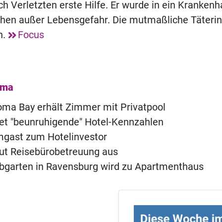
ch Verletzten erste Hilfe. Er wurde in ein Kranken
schen außer Lebensgefahr. Die mutmaßliche Täteri
n.
Focus
ema
ma Bay erhält Zimmer mit Privatpool
t "beunruhigende" Hotel-Kennzahlen
ast zum Hotelinvestor
ut Reisebürobetreuung aus
ebgarten in Ravensburg wird zu Apartmenthaus