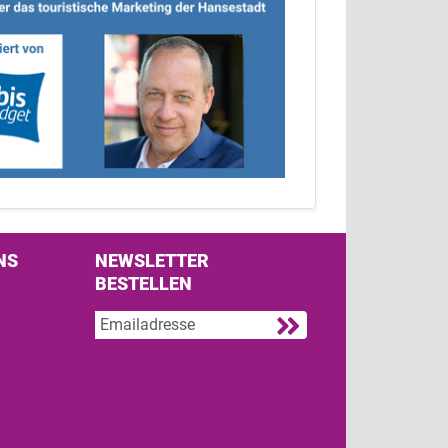
NS
NEWSLETTER
BESTELLEN
s on Facebook
w us on Twitter