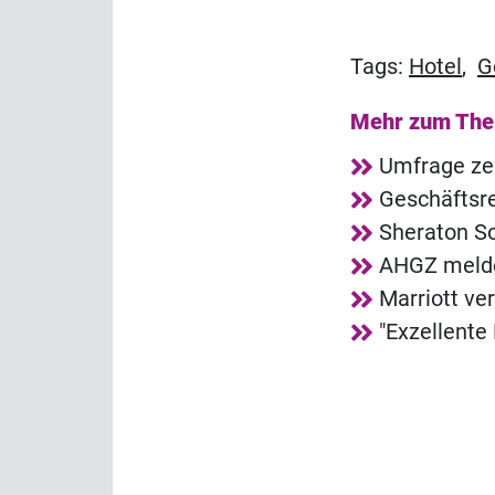
Tags:
Hotel
,
G
Mehr zum Th
Umfrage zei
Geschäftsr
Sheraton So
AHGZ melde
Marriott ve
"Exzellente