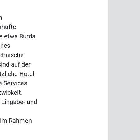
n
mhafte
e etwa Burda
ches
echnische
ind auf der
zliche Hotel-
e Services
wickelt.
 Eingabe- und
n im Rahmen