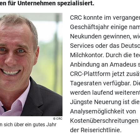
en für Unternehmen spezialisiert.
CRC konnte im vergange
Geschäftsjahr einige na
Neukunden gewinnen, wi
Services oder das Deuts
Milchkontor. Durch die t
Anbindung an Amadeus s
CRC-Plattform jetzt zusät
Tagesraten verfügbar. Di
werden laufend weiterent
Jüngste Neuerung ist die
Analysemöglichkeit von
CRC
Kostenüberschreitunge
 sich über ein gutes Jahr
der Reiserichtlinie.