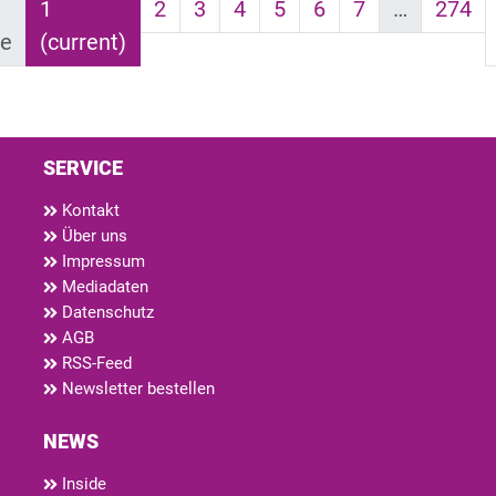
1
2
3
4
5
6
7
…
274
ge
(current)
SERVICE
Kontakt
Über uns
Impressum
Mediadaten
Datenschutz
AGB
RSS-Feed
Newsletter bestellen
NEWS
Inside