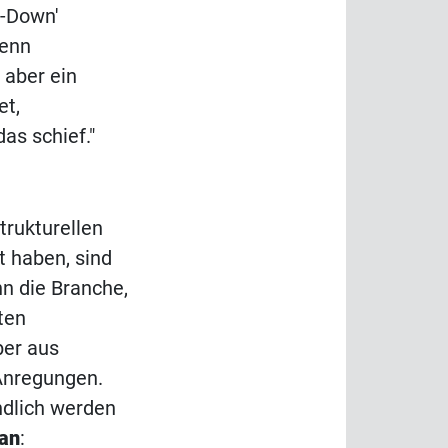
p-Down'
wenn
 aber ein
et,
as schief."
trukturellen
t haben, sind
n die Branche,
ten
ber aus
 Anregungen.
ändlich werden
 an
: