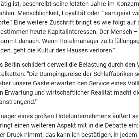
tätig ist, beschreibt seine letzten Jahre im Konzern
hlen. Menschlichkeit, Loyalität oder Teamgeist w
te." Eine weitere Zuschrift bringt es wie folgt auf 
 bestimmen heute Kapitalinteressen. Der Mensch –
 kommt danach. Wenn Hotelmanager zu Erfüllungsg
den, geht die Kultur des Hauses verloren."
us Berlin schildert derweil die Belastung durch de
elketten: "Die Dumpingpreise der Schlaffabriken 
aber unsere Gäste erwarten den Service eines Voll
 Erwartung und wirtschaftlicher Realität macht di
anstrengend."
anager eines großen Hotelunternehmens äußert s
bringt einen weiteren Aspekt mit in die Debatte ein:
her Druck nimmt, das kann ich bestätigen, in jedem 