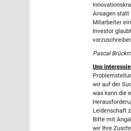
Innovationskra
Ansagen statt 
Mitarbeiter ei
Investor glaub
vorzuschreiben
Pascal Brück
Uns interessie
Problemstellun
wir auf der S
was kann die e
Herausforderun
Leidenschaft z
Bitte mit Anga
wir Ihre Zusch