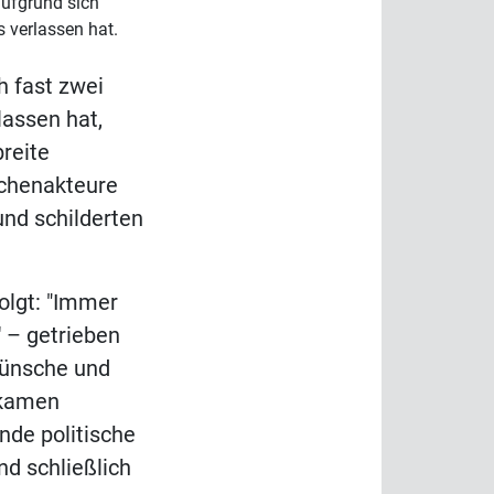
aufgrund sich
 verlassen hat.
h fast zwei
lassen hat,
breite
nchenakteure
nd schilderten
olgt: "Immer
' – getrieben
wünsche und
 kamen
nde politische
nd schließlich