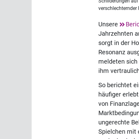
Schilderungen auf 
verschlechternder
Unsere
Beri
Jahrzehnten an
sorgt in der H
Resonanz ausg
meldeten sich
ihm vertraulic
So berichtet e
häufiger erlebt
von Finanzlage
Marktbedingun
ungerechte Be
Spielchen mit 