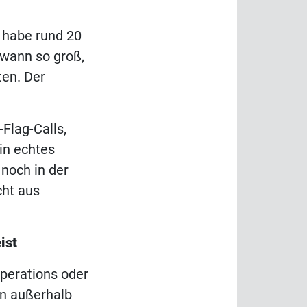
h habe rund 20
dwann so groß,
ten. Der
Flag-Calls,
in echtes
 noch in der
cht aus
ist
Operations oder
en außerhalb