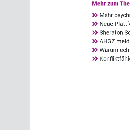
Mehr zum Th
Mehr psych
Neue Plattf
Sheraton So
AHGZ melde
Warum echt
Konfliktfäh