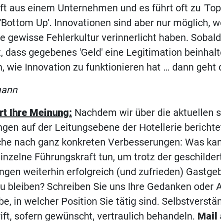
ft aus einem Unternehmen und es führt oft zu 'To
'Bottom Up'. Innovationen sind aber nur möglich, 
ne gewisse Fehlerkultur verinnerlicht haben. Sobald
t, dass gegebenes 'Geld' eine Legitimation beinhalt
, wie Innovation zu funktionieren hat … dann geht d
mann
rt Ihre Meinung:
Nachdem wir über die aktuellen s
gen auf der Leitungsebene der Hotellerie berichte
uche nach ganz konkreten Verbesserungen: Was kan
inzelne Führungskraft tun, um trotz der geschilder
gen weiterhin erfolgreich (und zufrieden) Gastge
u bleiben? Schreiben Sie uns Ihre Gedanken oder
be, in welcher Position Sie tätig sind. Selbstverst
rift, sofern gewünscht, vertraulich behandeln.
Mail