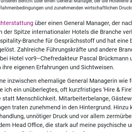
unseren Bericht über einen General Manager, der die Hotellerie 
 Rahmenbedingungen und zunehmenden wirtschaftlichen Drucks
chterstattung
über einen General Manager, der nac
 der Spitze internationaler Hotels die Branche ver
ospitality-Branche für Gesprächsstoff und hat eine 
elöst. Zahlreiche Führungskräfte und andere Bra
 bei Hotel vor9–Chefredakteur Pascal Brückmann u
h ihre eigenen Erfahrungen und Sichtweisen.
ine inzwischen ehemalige General Managerin wie f
e ich ein unüberlegtes, oft kurzfristiges 'Hire & Fire
 statt Menschlichkeit. Mitarbeiterbelange, Gäste
gen traten zunehmend in den Hintergrund. Hinzu
handlung, unnötiger Druck und vor allem zermürbe
dem Head Office, die stark auf meine psychische u