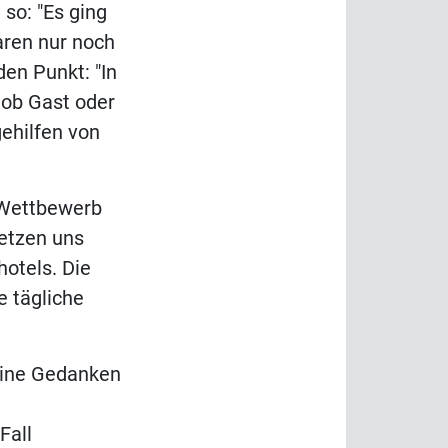
 so: "Es ging
aren nur noch
den Punkt: "In
 ob Gast oder
ehilfen von
n Wettbewerb
setzen uns
hotels. Die
e tägliche
eine Gedanken
Fall