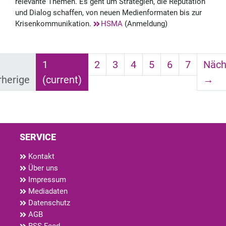
relevante Themen. Es geht um Strategien, die Reputation
und Dialog schaffen, von neuen Medienformaten bis zur
Krisenkommunikation.
HSMA
(Anmeldung)
1
2
3
4
5
6
7
Näch
rherige
(current)
→
SERVICE
Kontakt
Über uns
Impressum
Mediadaten
Datenschutz
AGB