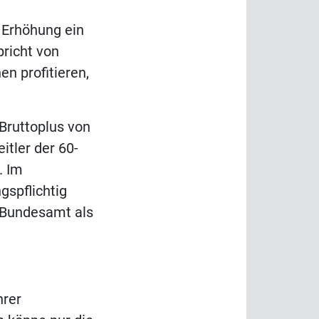
 Erhöhung ein
pricht von
en profitieren,
Bruttoplus von
itler der 60-
. Im
gspflichtig
m Bundesamt als
hrer