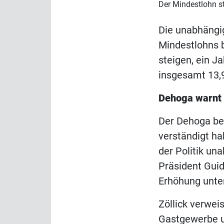
Der Mindestlohn st
Die unabhängi
Mindestlohns b
steigen, ein J
insgesamt 13,9
Dehoga warnt 
Der Dehoga beg
verständigt ha
der Politik u
Präsident Guid
Erhöhung unte
Zöllick verwei
Gastgewerbe u