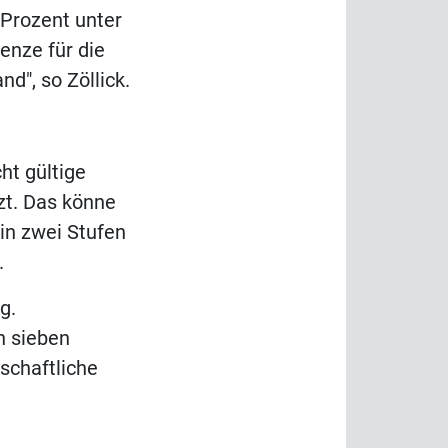
 Prozent unter
enze für die
nd", so Zöllick.
ht gültige
tzt. Das könne
in zwei Stufen
.
g.
n sieben
schaftliche