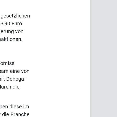
gesetzlichen
13,90 Euro
igerung von
eaktionen.
romiss
nsam eine von
ärt Dehoga-
durch die
aben diese im
 die Branche