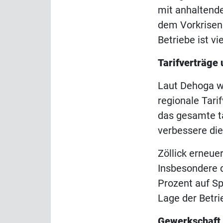
mit anhaltende
dem Vorkrisenn
Betriebe ist vi
Tarifverträge 
Laut Dehoga w
regionale Tari
das gesamte ta
verbessere die
Zöllick erneue
Insbesondere 
Prozent auf S
Lage der Betrie
Gewerkschaft s