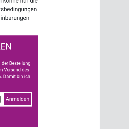
n könne nur die
eitsbedingungen
reinbarungen
LEN
n der Bestellung
um Versand des
. Damit bin ich
Anmelden