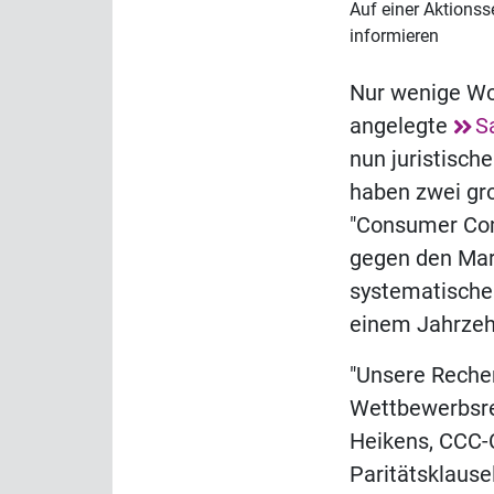
Auf einer Aktions
informieren
Nur wenige Wo
angelegte
S
nun juristisch
haben zwei gr
"Consumer Com
gegen den Mark
systematische
einem Jahrzeh
"Unsere Reche
Wettbewerbsre
Heikens, CCC-
Paritätsklause