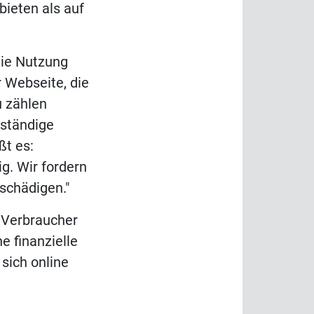
bieten als auf
die Nutzung
 Webseite, die
u zählen
lständige
t es:
g. Wir fordern
schädigen."
e Verbraucher
e finanzielle
sich online