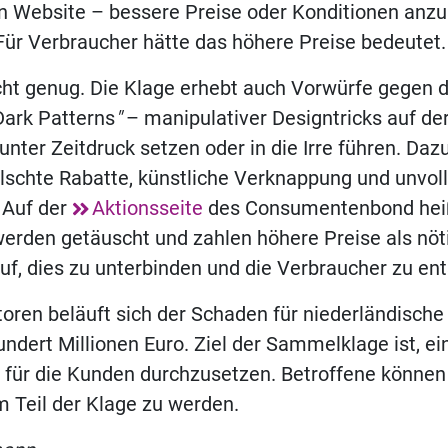
n Website – bessere Preise oder Konditionen anzu
ür Verbraucher hätte das höhere Preise bedeutet.
cht genug. Die Klage erhebt auch Vorwürfe gegen 
Dark Patterns
"
– manipulativer Designtricks auf der
ter Zeitdruck setzen oder in die Irre führen. Daz
lschte Rabatte, künstliche Verknappung und unvol
 Auf der
Aktionsseite
des Consumentenbond heiß
erden getäuscht und zahlen höhere Preise als nöti
f, dies zu unterbinden und die Verbraucher zu ent
atoren beläuft sich der Schaden für niederländisch
ndert Millionen Euro. Ziel der Sammelklage ist, ein
für die Kunden durchzusetzen. Betroffene können 
um Teil der Klage zu werden.