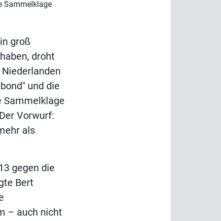
ie Sammelklage
in groß
haben, droht
n Niederlanden
bond" und die
ne Sammelklage
Der Vorwurf:
mehr als
13 gegen die
gte Bert
e
m – auch nicht