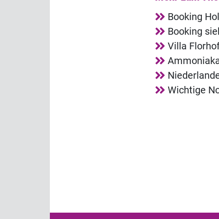
Booking Ho
Booking sie
Villa Florh
Ammoniakala
Niederland
Wichtige No